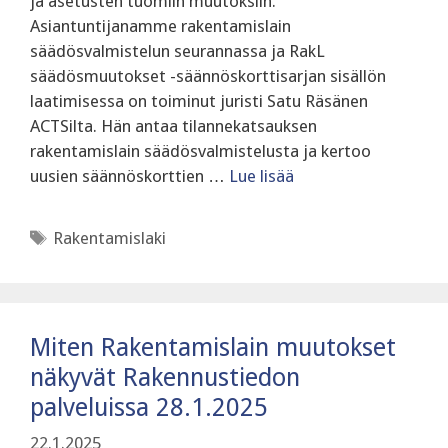
ja asetusten tuomiin muutoksiin.
Asiantuntijanamme rakentamislain
säädösvalmistelun seurannassa ja RakL
säädösmuutokset -säännöskorttisarjan sisällön
laatimisessa on toiminut juristi Satu Räsänen
ACTSilta. Hän antaa tilannekatsauksen
rakentamislain säädösvalmistelusta ja kertoo
uusien säännöskorttien …
Lue lisää
Avainsanat
Rakentamislaki
Miten Rakentamislain muutokset
näkyvät Rakennustiedon
palveluissa 28.1.2025
22.1.2025