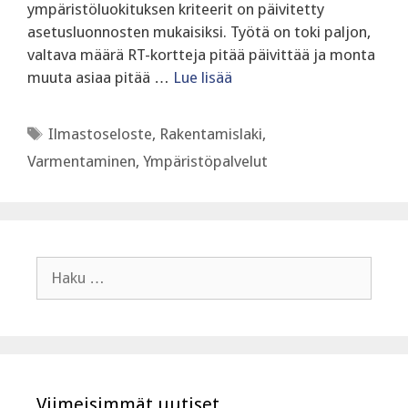
ympäristöluokituksen kriteerit on päivitetty
asetusluonnosten mukaisiksi. Työtä on toki paljon,
valtava määrä RT-kortteja pitää päivittää ja monta
muuta asiaa pitää …
Lue lisää
Avainsanat
Ilmastoseloste
,
Rakentamislaki
,
Varmentaminen
,
Ympäristöpalvelut
Haku:
Viimeisimmät uutiset