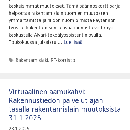
keskeisimmät muutokset. Tämä säännöskorttisarja
helpottaa rakentamislain tuomien muutosten
ymmärtämistä ja niiden huomioimista käytännön
työssä. Rakentamisen lainsäädännöstä voit myös
keskustella Alvari-tekoälyassistentin avulla.
Toukokuussa julkaistu …
Lue lisää
Avainsanat
Rakentamislaki
,
RT-kortisto
Virtuaalinen aamukahvi:
Rakennustiedon palvelut ajan
tasalla rakentamislain muutoksista
31.1.2025
28.1.2025