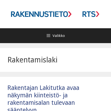
Siirry
sisältöön
Valikko
Rakentamislaki
Rakentajan Lakitutka avaa
näkymän kiinteistö- ja
rakentamisalan tulevaan
sääntelyyn