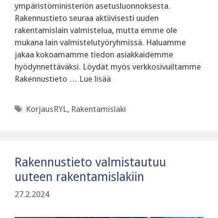
ympäristöministeriön asetusluonnoksesta.
Rakennustieto seuraa aktiivisesti uuden
rakentamislain valmistelua, mutta emme ole
mukana lain valmistelutyöryhmissä. Haluamme
jakaa kokoamamme tiedon asiakkaidemme
hyödynnettäväksi. Löydät myös verkkosivuiltamme
Rakennustieto …
Lue lisää
Avainsanat
KorjausRYL
,
Rakentamislaki
Rakennustieto valmistautuu
uuteen rakentamislakiin
27.2.2024