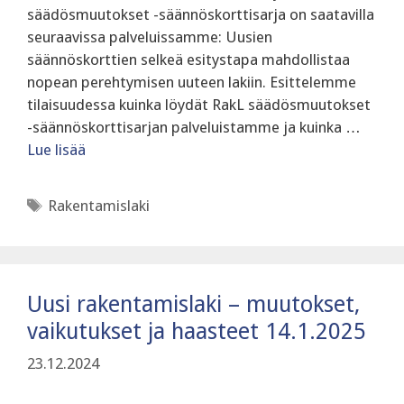
säädösmuutokset -säännöskorttisarja on saatavilla
seuraavissa palveluissamme: Uusien
säännöskorttien selkeä esitystapa mahdollistaa
nopean perehtymisen uuteen lakiin. Esittelemme
tilaisuudessa kuinka löydät RakL säädösmuutokset
-säännöskorttisarjan palveluistamme ja kuinka …
Lue lisää
Avainsanat
Rakentamislaki
Uusi rakentamislaki – muutokset,
vaikutukset ja haasteet 14.1.2025
23.12.2024