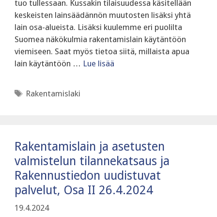
tuo tullessaan. Kussakin tilaisuudessa käsitellään
keskeisten lainsäädännön muutosten lisäksi yhtä
lain osa-alueista. Lisäksi kuulemme eri puolilta
Suomea näkökulmia rakentamislain käytäntöön
viemiseen. Saat myös tietoa siitä, millaista apua
lain käytäntöön …
Lue lisää
Avainsanat
Rakentamislaki
Rakentamislain ja asetusten
valmistelun tilannekatsaus ja
Rakennustiedon uudistuvat
palvelut, Osa II 26.4.2024
19.4.2024