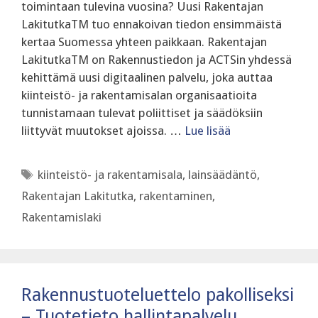
toimintaan tulevina vuosina? Uusi Rakentajan
LakitutkaTM tuo ennakoivan tiedon ensimmäistä
kertaa Suomessa yhteen paikkaan. Rakentajan
LakitutkaTM on Rakennustiedon ja ACTSin yhdessä
kehittämä uusi digitaalinen palvelu, joka auttaa
kiinteistö- ja rakentamisalan organisaatioita
tunnistamaan tulevat poliittiset ja säädöksiin
liittyvät muutokset ajoissa. …
Lue lisää
Avainsanat
kiinteistö- ja rakentamisala
,
lainsäädäntö
,
Rakentajan Lakitutka
,
rakentaminen
,
Rakentamislaki
Rakennustuoteluettelo pakolliseksi
– Tuotetieto hallintapalvelu