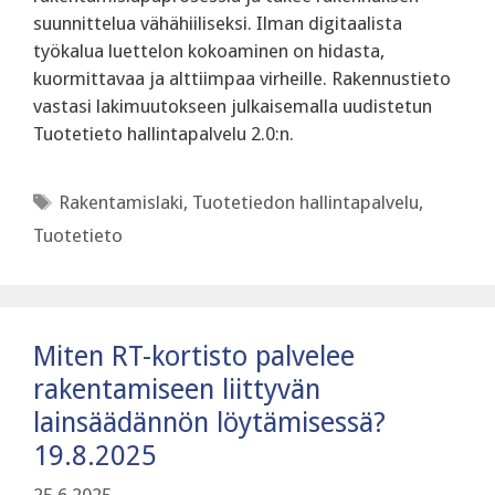
suunnittelua vähähiiliseksi. Ilman digitaalista
työkalua luettelon kokoaminen on hidasta,
kuormittavaa ja alttiimpaa virheille. Rakennustieto
vastasi lakimuutokseen julkaisemalla uudistetun
Tuotetieto hallintapalvelu 2.0:n.
Avainsanat
Rakentamislaki
,
Tuotetiedon hallintapalvelu
,
Tuotetieto
Miten RT-kortisto palvelee
rakentamiseen liittyvän
lainsäädännön löytämisessä?
19.8.2025