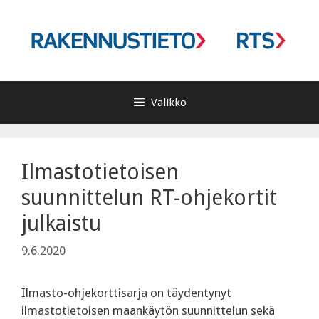
Siirry
sisältöön
Valikko
Ilmastotietoisen
suunnittelun RT-ohjekortit
julkaistu
9.6.2020
Ilmasto-ohjekorttisarja on täydentynyt
ilmastotietoisen maankäytön suunnittelun sekä