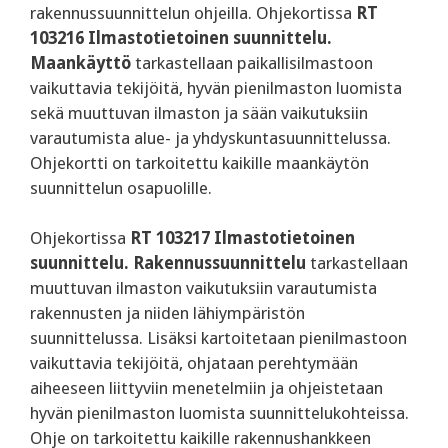
rakennussuunnittelun ohjeilla. Ohjekortissa
RT
103216 Ilmastotietoinen suunnittelu.
Maankäyttö
tarkastellaan paikallisilmastoon
vaikuttavia tekijöitä, hyvän pienilmaston luomista
sekä muuttuvan ilmaston ja sään vaikutuksiin
varautumista alue- ja yhdyskuntasuunnittelussa.
Ohjekortti on tarkoitettu kaikille maankäytön
suunnittelun osapuolille.
Ohjekortissa
RT 103217 Ilmastotietoinen
suunnittelu. Rakennussuunnittelu
tarkastellaan
muuttuvan ilmaston vaikutuksiin varautumista
rakennusten ja niiden lähiympäristön
suunnittelussa. Lisäksi kartoitetaan pienilmastoon
vaikuttavia tekijöitä, ohjataan perehtymään
aiheeseen liittyviin menetelmiin ja ohjeistetaan
hyvän pienilmaston luomista suunnittelukohteissa.
Ohje on tarkoitettu kaikille rakennushankkeen