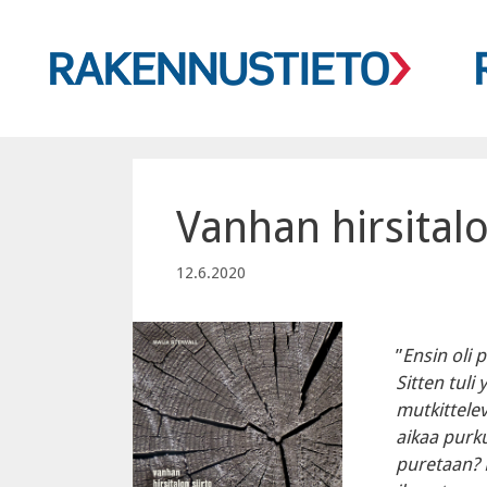
Siirry
sisältöön
Vanhan hirsitalo
12.6.2020
”
Ensin oli 
Sitten tuli
mutkittelev
aikaa purku
puretaan? 