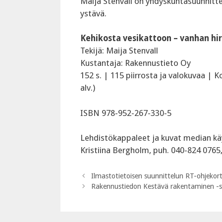
Maija Stenvall on yhdyskuntasuunnitt
ystävä.
Kehikosta vesikattoon – vanhan hirs
Tekijä: Maija Stenvall
Kustantaja: Rakennustieto Oy
152 s. | 115 piirrosta ja valokuvaa |
alv.)
ISBN 978-952-267-330-5
Lehdistökappaleet ja kuvat median kä
Kristiina Bergholm, puh. 040-824 0765
Ilmastotietoisen suunnittelun RT-ohjekorti
Rakennustiedon Kestävä rakentaminen -sa