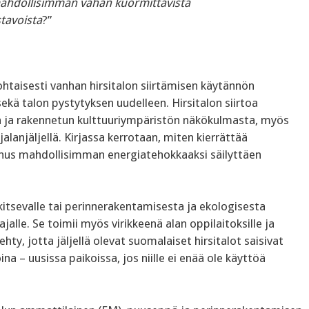
ahdollisimman vähän kuormittavista
tavoista
?”
ohtaisesti vanhan hirsitalon siirtämisen käytännön
ekä talon pystytyksen uudelleen. Hirsitalon siirtoa
en ja rakennetun kulttuuriympäristön näkökulmasta, myös
jalanjäljellä. Kirjassa kerrotaan, miten kierrättää
ennus mahdollisimman energiatehokkaaksi säilyttäen
rkitsevalle tai perinnerakentamisesta ja ekologisesta
alle. Se toimii myös virikkeenä alan oppilaitoksille ja
ehty, jotta jäljellä olevat suomalaiset hirsitalot saisivat
a – uusissa paikoissa, jos niille ei enää ole käyttöä