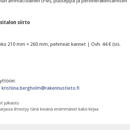
elun ammattilainen (FM), puuseppä ja perinnerakentamisen
italon siirto
 Koko 210 mm × 260 mm, pehmeät kannet | Ovh. 44 € (sis.
yttöön:
,
kristiina.bergholm@rakennustieto.fi
t julkaistu
rjassa ilmestyy tänä kesänä ensimmäiset kaksi kirjaa