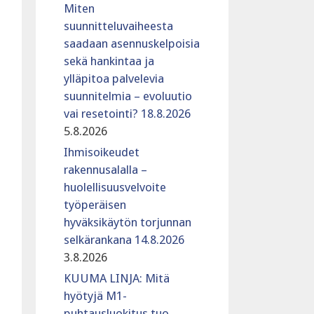
Miten
suunnitteluvaiheesta
saadaan asennuskelpoisia
sekä hankintaa ja
ylläpitoa palvelevia
suunnitelmia – evoluutio
vai resetointi? 18.8.2026
5.8.2026
Ihmisoikeudet
rakennusalalla –
huolellisuusvelvoite
työperäisen
hyväksikäytön torjunnan
selkärankana 14.8.2026
3.8.2026
KUUMA LINJA: Mitä
hyötyjä M1-
puhtausluokitus tuo