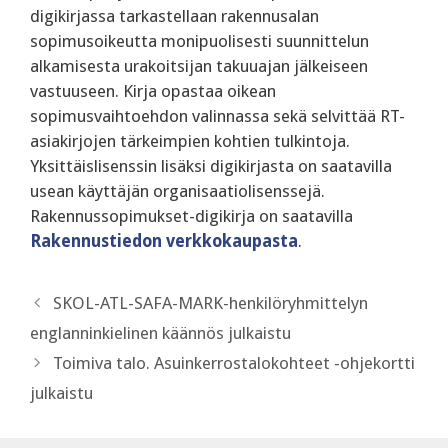
digikirjassa tarkastellaan rakennusalan
sopimusoikeutta monipuolisesti suunnittelun
alkamisesta urakoitsijan takuuajan jälkeiseen
vastuuseen. Kirja opastaa oikean
sopimusvaihtoehdon valinnassa sekä selvittää RT-
asiakirjojen tärkeimpien kohtien tulkintoja.
Yksittäislisenssin lisäksi digikirjasta on saatavilla
usean käyttäjän organisaatiolisenssejä.
Rakennussopimukset-digikirja on saatavilla
Rakennustiedon verkkokaupasta
.
SKOL-ATL-SAFA-MARK-henkilöryhmittelyn
englanninkielinen käännös julkaistu
Toimiva talo. Asuinkerrostalokohteet -ohjekortti
julkaistu