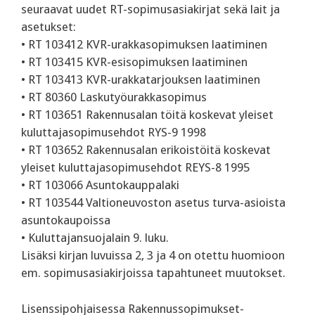
seuraavat uudet RT-sopimusasiakirjat sekä lait ja
asetukset:
• RT 103412 KVR-urakkasopimuksen laatiminen
• RT 103415 KVR-esisopimuksen laatiminen
• RT 103413 KVR-urakkatarjouksen laatiminen
• RT 80360 Laskutyöurakkasopimus
• RT 103651 Rakennusalan töitä koskevat yleiset
kuluttajasopimusehdot RYS-9 1998
• RT 103652 Rakennusalan erikoistöitä koskevat
yleiset kuluttajasopimusehdot REYS-8 1995
• RT 103066 Asuntokauppalaki
• RT 103544 Valtioneuvoston asetus turva-asioista
asuntokaupoissa
• Kuluttajansuojalain 9. luku.
Lisäksi kirjan luvuissa 2, 3 ja 4 on otettu huomioon
em. sopimusasiakirjoissa tapahtuneet muutokset.
Lisenssipohjaisessa Rakennussopimukset-