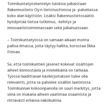
Toimikuntatyöskentelyn tuloksia julkaistaan
Rakennustieto Oy:n tietotuotteissa ja -palveluissa
koko alan käyttöön. Lisäksi Rakennustietosäätiö
hyödyntää tietoa tutkimus, -kehitys ja
innovaatiotoiminnassaan sekä julkaisuissaan.
– Toimikuntatyössä on samaan aikaan monta
palloa ilmassa, joita täytyy hallita, korostaa Ilkka
Friman.
Se, että toimikuntien jäsenet kokevat sisältöjen
aiheet kiinnostavia ja mielekkäinä on tärkeää.
Työssä laadittavan käsikirjoituksen tulee olla
relevantti, jotta se palvelee sisällön laatimista.
Toimikunnan kokoonpanolla on suuri merkitys, jotta
siinä on mukana aiheen vaatimaa osaamista ja
riittävästi erilaisia näkökulmia.