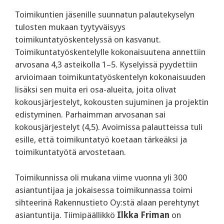
Toimikuntien jäsenille suunnatun palautekyselyn
tulosten mukaan tyytyväisyys
toimikuntatyöskentelyssä on kasvanut.
Toimikuntatyöskentelylle kokonaisuutena annettiin
arvosana 4,3 asteikolla 1–5. Kyselyissä pyydettiin
arvioimaan toimikuntatyöskentelyn kokonaisuuden
lisäksi sen muita eri osa-alueita, joita olivat
kokousjärjestelyt, kokousten sujuminen ja projektin
edistyminen. Parhaimman arvosanan sai
kokousjärjestelyt (4,5). Avoimissa palautteissa tuli
esille, että toimikuntatyö koetaan tärkeäksi ja
toimikuntatyötä arvostetaan.
Toimikunnissa oli mukana viime vuonna yli 300
asiantuntijaa ja jokaisessa toimikunnassa toimi
sihteerinä Rakennustieto Oy:stä alaan perehtynyt
asiantuntija. Tiimipäällikkö
Ilkka Friman
on