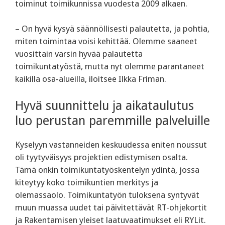
toiminut toimikunnissa vuodesta 2009 alkaen.
– On hyvä kysyä säännöllisesti palautetta, ja pohtia,
miten toimintaa voisi kehittää. Olemme saaneet
vuosittain varsin hyvää palautetta
toimikuntatyöstä, mutta nyt olemme parantaneet
kaikilla osa-alueilla, iloitsee Ilkka Friman.
Hyvä suunnittelu ja aikataulutus
luo perustan paremmille palveluille
Kyselyyn vastanneiden keskuudessa eniten noussut
oli tyytyväisyys projektien edistymisen osalta.
Tämä onkin toimikuntatyöskentelyn ydintä, jossa
kiteytyy koko toimikuntien merkitys ja
olemassaolo. Toimikuntatyön tuloksena syntyvät
muun muassa uudet tai päivitettävät RT-ohjekortit
ja Rakentamisen yleiset laatuvaatimukset eli RYLit.