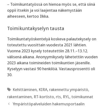
– Toimikuntatyössä on hienoa myös se, että siinä
oppii itsekin ja voi laajentaa näkemystään
aiheeseen, kertoo Ilkka.
Toimikuntakyselyn tausta
Toimikuntatyöskentelyä koskeva palautekysely on
toteutettu vuosittain vuodesta 2021 lähtien.
Vuonna 2023 kysely toteutettiin 28.11.–13.12.
välisenä aikana. Anonyymikysely lähetettiin vuoden
2023 aikana toimineiden toimikuntien jäsenille.
Kyselyyn vastasi 90 henkilöä. Vastausprosentti oli
30.
Avainsanat
Kehittäminen
,
KIRA
,
rakennettu ympäristö
,
rakentaminen
,
RT-kortisto
,
rts
,
RYL
,
toimikunnat
Ympäristöpalveluiden hakemusportaalin