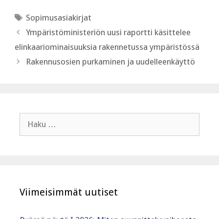
Avainsanat
Sopimusasiakirjat
Ympäristöministeriön uusi raportti käsittelee
elinkaariominaisuuksia rakennetussa ympäristössä
Rakennusosien purkaminen ja uudelleenkäyttö
Haku:
Viimeisimmät uutiset