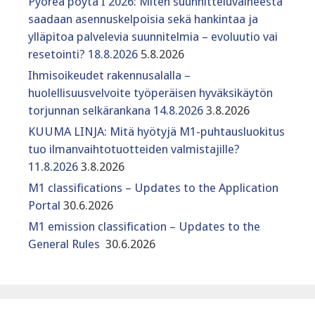
Pyöreä pöytä I 2026: Miten suunnitteluvaiheesta
saadaan asennuskelpoisia sekä hankintaa ja
ylläpitoa palvelevia suunnitelmia – evoluutio vai
resetointi? 18.8.2026
5.8.2026
Ihmisoikeudet rakennusalalla –
huolellisuusvelvoite työperäisen hyväksikäytön
torjunnan selkärankana 14.8.2026
3.8.2026
KUUMA LINJA: Mitä hyötyjä M1-puhtausluokitus
tuo ilmanvaihtotuotteiden valmistajille?
11.8.2026
3.8.2026
M1 classifications – Updates to the Application
Portal
30.6.2026
M1 emission classification – Updates to the
General Rules
30.6.2026