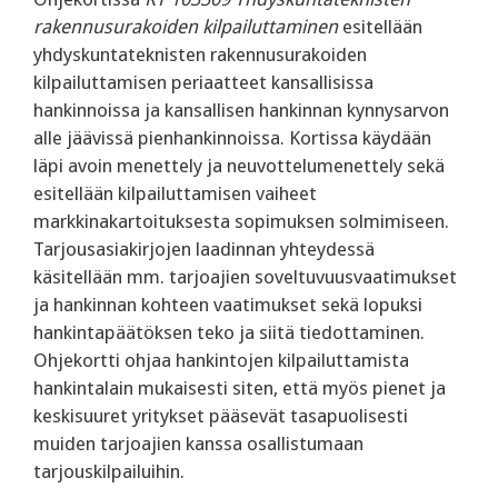
rakennusurakoiden kilpailuttaminen
esitellään
yhdyskuntateknisten rakennusurakoiden
kilpailuttamisen periaatteet kansallisissa
hankinnoissa ja kansallisen hankinnan kynnysarvon
alle jäävissä pienhankinnoissa. Kortissa käydään
läpi avoin menettely ja neuvottelumenettely sekä
esitellään kilpailuttamisen vaiheet
markkinakartoituksesta sopimuksen solmimiseen.
Tarjousasiakirjojen laadinnan yhteydessä
käsitellään mm. tarjoajien soveltuvuusvaatimukset
ja hankinnan kohteen vaatimukset sekä lopuksi
hankintapäätöksen teko ja siitä tiedottaminen.
Ohjekortti ohjaa hankintojen kilpailuttamista
hankintalain mukaisesti siten, että myös pienet ja
keskisuuret yritykset pääsevät tasapuolisesti
muiden tarjoajien kanssa osallistumaan
tarjouskilpailuihin.