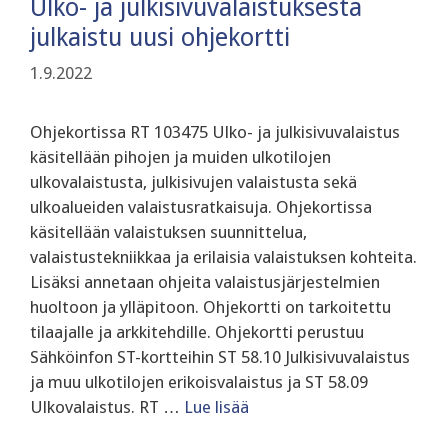
Ulko- ja julkisivuvalaistuksesta
julkaistu uusi ohjekortti
1.9.2022
Ohjekortissa RT 103475 Ulko- ja julkisivuvalaistus
käsitellään pihojen ja muiden ulkotilojen
ulkovalaistusta, julkisivujen valaistusta sekä
ulkoalueiden valaistusratkaisuja. Ohjekortissa
käsitellään valaistuksen suunnittelua,
valaistustekniikkaa ja erilaisia valaistuksen kohteita.
Lisäksi annetaan ohjeita valaistusjärjestelmien
huoltoon ja ylläpitoon. Ohjekortti on tarkoitettu
tilaajalle ja arkkitehdille. Ohjekortti perustuu
Sähköinfon ST-kortteihin ST 58.10 Julkisivuvalaistus
ja muu ulkotilojen erikoisvalaistus ja ST 58.09
Ulkovalaistus. RT …
Lue lisää