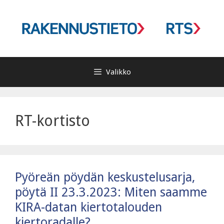
Siirry
sisältöön
Valikko
RT-kortisto
Pyöreän pöydän keskustelusarja,
pöytä II 23.3.2023: Miten saamme
KIRA-datan kiertotalouden
kiertoradalle?