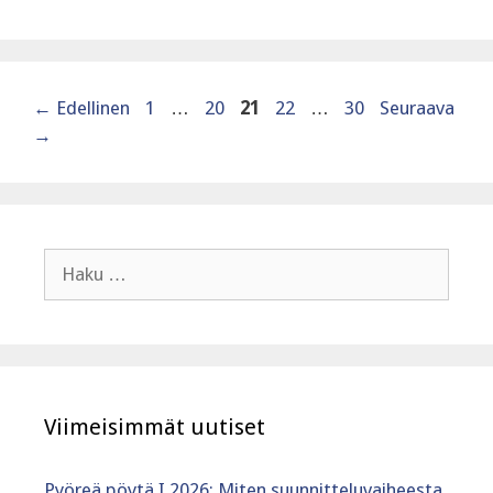
Sivu
Sivu
Sivu
Sivu
Sivu
←
Edellinen
1
…
20
21
22
…
30
Seuraava
→
Haku:
Viimeisimmät uutiset
Pyöreä pöytä I 2026: Miten suunnitteluvaiheesta