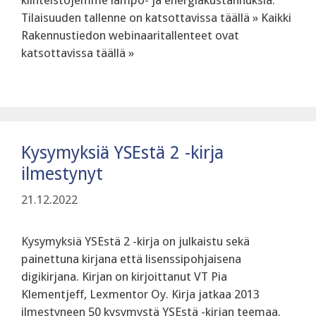
kiinteistöjemme lämpö- ja energiakustannuksia.
Tilaisuuden tallenne on katsottavissa täällä » Kaikki
Rakennustiedon webinaaritallenteet ovat
katsottavissa täällä »
Kysymyksiä YSEstä 2 -kirja
ilmestynyt
21.12.2022
Kysymyksiä YSEstä 2 -kirja on julkaistu sekä
painettuna kirjana että lisenssipohjaisena
digikirjana. Kirjan on kirjoittanut VT Pia
Klementjeff, Lexmentor Oy. Kirja jatkaa 2013
ilmestyneen 50 kysymystä YSEstä -kirjan teemaa.