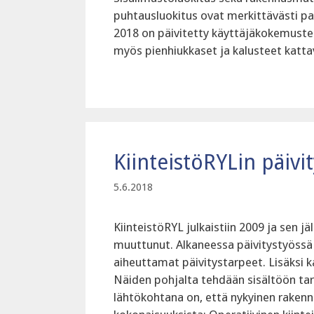
puhtausluokitus ovat merkittävästi p
2018 on päivitetty käyttäjäkokemuste
myös pienhiukkaset ja kalusteet katta
KiinteistöRYLin päivi
5.6.2018
KiinteistöRYL julkaistiin 2009 ja sen j
muuttunut. Alkaneessa päivitystyössä k
aiheuttamat päivitystarpeet. Lisäksi k
Näiden pohjalta tehdään sisältöön tar
lähtökohtana on, että nykyinen rakenne