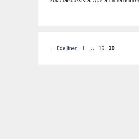
kokonaisuuksista: Operatiivinen kiin
Sivu
Sivu
Sivu
←
Edellinen
1
…
19
20