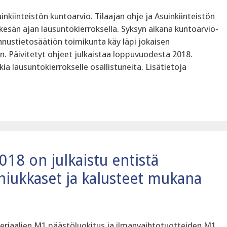
nkiinteistön kuntoarvio. Tilaajan ohje ja Asuinkiinteistön
 kesän ajan lausuntokierroksella. Syksyn aikana kuntoarvio-
nnustietosäätiön toimikunta käy läpi jokaisen
n. Päivitetyt ohjeet julkaistaa loppuvuodesta 2018.
kia lausuntokierrokselle osallistuneita. Lisätietoja
018 on julkaistu entistä
iukkaset ja kalusteet mukana
eriaalien M1 päästöluokitus ja ilmanvaihtotuotteiden M1