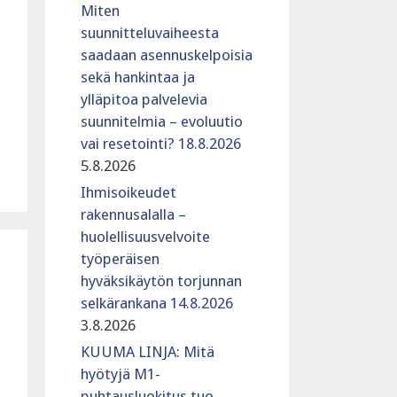
Miten
suunnitteluvaiheesta
saadaan asennuskelpoisia
sekä hankintaa ja
ylläpitoa palvelevia
suunnitelmia – evoluutio
vai resetointi? 18.8.2026
5.8.2026
Ihmisoikeudet
rakennusalalla –
huolellisuusvelvoite
työperäisen
hyväksikäytön torjunnan
selkärankana 14.8.2026
3.8.2026
KUUMA LINJA: Mitä
hyötyjä M1-
puhtausluokitus tuo