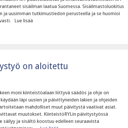
arantaneet sisäilman laatua Suomessa. Sisäilmastoluokitus
n ja uusimman tutkimustiedon perusteella ja se huomioi
vasti. Lue lisää
tystyö on aloitettu
älkeen moni kiinteistöalaan liittyvä säädös ja ohje on
äydään läpi uusien ja päivittyneiden lakien ja ohjeiden
artoitetaan mahdolliset muut päivitystä vaativat asiat.
vittavat muutokset. KiinteistöRYLin päivitystyössä
 säilyy ja sisältö koostuu edelleen seuraavista