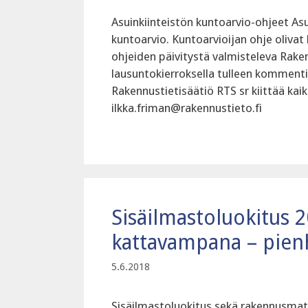
Asuinkiinteistön kuntoarvio-ohjeet Asui
kuntoarvio. Kuntoarvioijan ohje olivat
ohjeiden päivitystä valmisteleva Rake
lausuntokierroksella tulleen kommenti
Rakennustietisäätiö RTS sr kiittää kaik
ilkka.friman@rakennustieto.fi
Sisäilmastoluokitus 2
kattavampana – pienh
5.6.2018
Sisäilmastoluokitus sekä rakennusmat