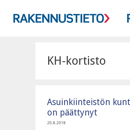
Siirry
sisältöön
KH-kortisto
Asuinkiinteistön kun
on päättynyt
20.8.2018