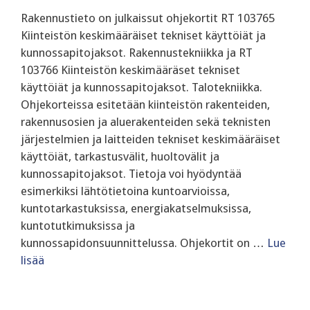
Rakennustieto on julkaissut ohjekortit RT 103765
Kiinteistön keskimääräiset tekniset käyttöiät ja
kunnossapitojaksot. Rakennustekniikka ja RT
103766 Kiinteistön keskimääräset tekniset
käyttöiät ja kunnossapitojaksot. Talotekniikka.
Ohjekorteissa esitetään kiinteistön rakenteiden,
rakennusosien ja aluerakenteiden sekä teknisten
järjestelmien ja laitteiden tekniset keskimääräiset
käyttöiät, tarkastusvälit, huoltovälit ja
kunnossapitojaksot. Tietoja voi hyödyntää
esimerkiksi lähtötietoina kuntoarvioissa,
kuntotarkastuksissa, energiakatselmuksissa,
kuntotutkimuksissa ja
kunnossapidonsuunnittelussa. Ohjekortit on …
Lue
lisää