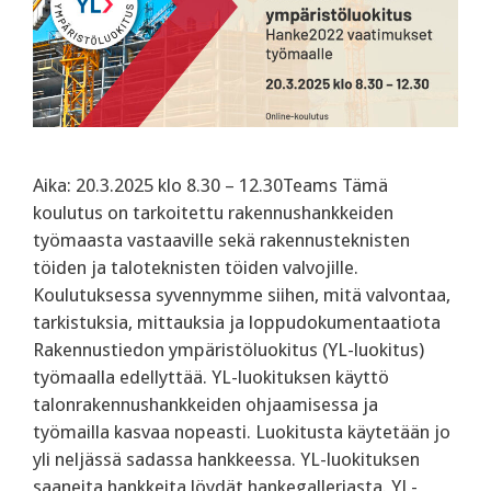
Aika: 20.3.2025 klo 8.30 – 12.30Teams Tämä
koulutus on tarkoitettu rakennushankkeiden
työmaasta vastaaville sekä rakennusteknisten
töiden ja taloteknisten töiden valvojille.
Koulutuksessa syvennymme siihen, mitä valvontaa,
tarkistuksia, mittauksia ja loppudokumentaatiota
Rakennustiedon ympäristöluokitus (YL-luokitus)
työmaalla edellyttää. ‍YL-luokituksen käyttö
talonrakennushankkeiden ohjaamisessa ja
työmailla kasvaa nopeasti. Luokitusta käytetään jo
yli neljässä sadassa hankkeessa. YL-luokituksen
saaneita hankkeita löydät hankegalleriasta. YL-