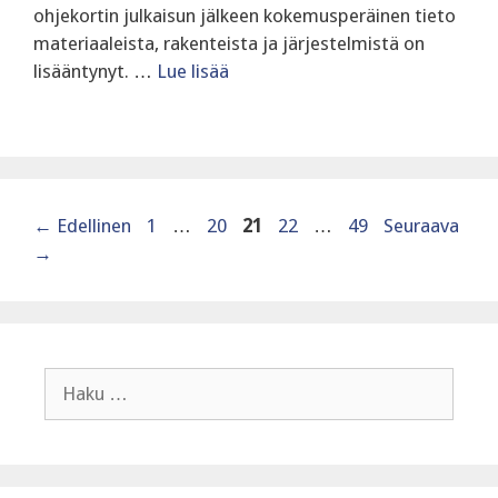
ohjekortin julkaisun jälkeen kokemusperäinen tieto
materiaaleista, rakenteista ja järjestelmistä on
lisääntynyt. …
Lue lisää
Sivu
Sivu
Sivu
Sivu
Sivu
←
Edellinen
1
…
20
21
22
…
49
Seuraava
→
Haku: