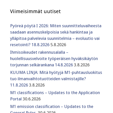
Viimeisimmät uutiset
Pyöreä pöytä I 2026: Miten suunnitteluvaiheesta
saadaan asennuskelpoisia sekä hankintaa ja
ylläpitoa palvelevia suunnitelmia – evoluutio vai
resetointi? 18.8.2026
5.8.2026
Ihmisoikeudet rakennusalalla –
huolellisuusvelvoite työperäisen hyväksikäytön
torjunnan selkärankana 14.8.2026
3.8.2026
KUUMA LINJA: Mitä hyötyjä M1-puhtausluokitus
tuo ilmanvaihtotuotteiden valmistajille?
11.8.2026
3.8.2026
M1 classifications – Updates to the Application
Portal
30.6.2026
M1 emission classification – Updates to the
General Rules
30.6.2026