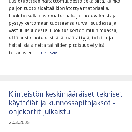
uusiotuotteen haitattomuudesta sekä siitä, kuinka
paljon tuote sisältää kierrätettyä materiaalia.
Luokituksella uusiomateriaali- ja tuotevalmistaja
pystyy kertomaan tuotteensa turvallisuudesta ja
vastuullisuudesta. Luokitus kertoo muun muassa,
että uusiotuote ei sisällä määrättyjä, tutkittuja
haitallisia aineita tai niiden pitoisuus ei ylitä
turvallista …
Lue lisää
Kiinteistön keskimääräiset tekniset
käyttöiät ja kunnossapitojaksot -
ohjekortit julkaistu
20.3.2025