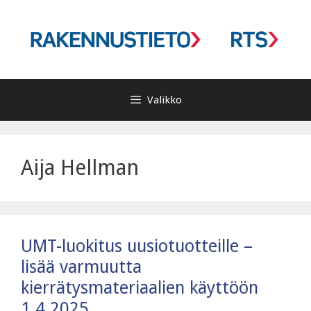
Siirry
sisältöön
Valikko
Aija Hellman
UMT-luokitus uusiotuotteille –
lisää varmuutta
kierrätysmateriaalien käyttöön
1.4.2025