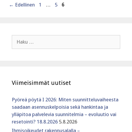
Sivu
Sivu
Sivu
←
Edellinen
1
…
5
6
Haku:
Viimeisimmät uutiset
Pyöreä pöytä I 2026: Miten suunnitteluvaiheesta
saadaan asennuskelpoisia sekä hankintaa ja
ylläpitoa palvelevia suunnitelmia – evoluutio vai
resetointi? 18.8.2026
5.8.2026
Ihmisoikeudet rakennusalalla –