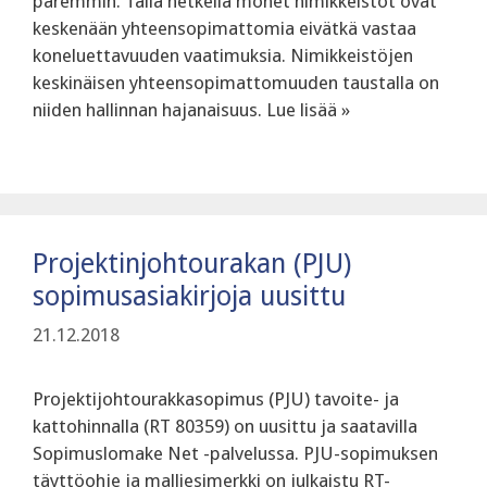
paremmin. Tällä hetkellä monet nimikkeistöt ovat
keskenään yhteensopimattomia eivätkä vastaa
koneluettavuuden vaatimuksia. Nimikkeistöjen
keskinäisen yhteensopimattomuuden taustalla on
niiden hallinnan hajanaisuus. Lue lisää »
Projektinjohtourakan (PJU)
sopimusasiakirjoja uusittu
21.12.2018
Projektijohtourakkasopimus (PJU) tavoite- ja
kattohinnalla (RT 80359) on uusittu ja saatavilla
Sopimuslomake Net -palvelussa. PJU-sopimuksen
täyttöohje ja malliesimerkki on julkaistu RT-