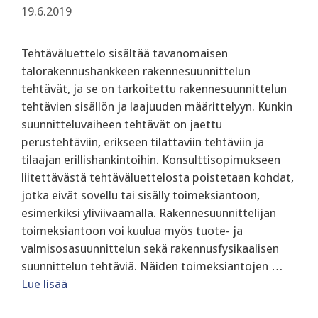
19.6.2019
Tehtäväluettelo sisältää tavanomaisen
talorakennushankkeen rakennesuunnittelun
tehtävät, ja se on tarkoitettu rakennesuunnittelun
tehtävien sisällön ja laajuuden määrittelyyn. Kunkin
suunnitteluvaiheen tehtävät on jaettu
perustehtäviin, erikseen tilattaviin tehtäviin ja
tilaajan erillishankintoihin. Konsulttisopimukseen
liitettävästä tehtäväluettelosta poistetaan kohdat,
jotka eivät sovellu tai sisälly toimeksiantoon,
esimerkiksi yliviivaamalla. Rakennesuunnittelijan
toimeksiantoon voi kuulua myös tuote- ja
valmisosasuunnittelun sekä rakennusfysikaalisen
suunnittelun tehtäviä. Näiden toimeksiantojen …
Lue lisää