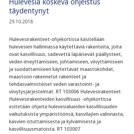
Hulevesiä koskeva ohjeistus
täydentynyt
29.10.2018
Hulevesirakenteet-ohjekortissa käsitellään
hulevesien hallinnassa käytettäviä rakenteita, joita
ovat kasvillisuus, sadevettä läpäisevät päällysteet,
veden imeyttämiseen, johtamiseen, viivyttämiseen
ja suodattamiseen käytettävät maastokohdat,
maastoon rakennetut rakenteet ja
tehdasvalmisteiset veden varastointi- ja
viivytysjärjestelmät. RT 103006 Hulevesirakenteet
Hulevesirakenteiden kasvillisuus -ohjekortissa
esitetään ohjeita hulevesialueiden kasvillisuuden
vaikutuksista ympäristöönsä, kasvilajien valinnasta,
kasvien istuttamisesta ja kylvämisestä ja
kasvillisuusmatoista. RT 103007