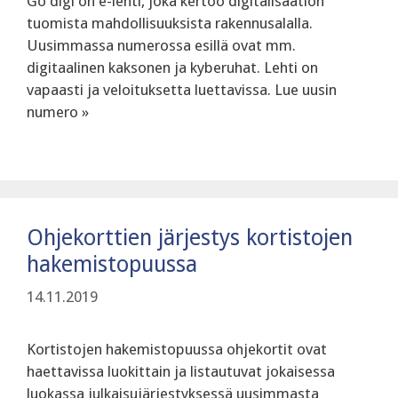
Go digi on e-lehti, joka kertoo digitalisaation
tuomista mahdollisuuksista rakennusalalla.
Uusimmassa numerossa esillä ovat mm.
digitaalinen kaksonen ja kyberuhat. Lehti on
vapaasti ja veloituksetta luettavissa. Lue uusin
numero »
Ohjekorttien järjestys kortistojen
hakemistopuussa
14.11.2019
Kortistojen hakemistopuussa ohjekortit ovat
haettavissa luokittain ja listautuvat jokaisessa
luokassa julkaisujärjestyksessä uusimmasta