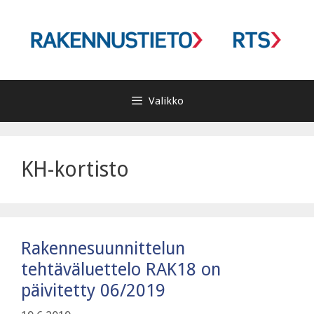
Siirry
sisältöön
Valikko
KH-kortisto
Rakennesuunnittelun
tehtäväluettelo RAK18 on
päivitetty 06/2019