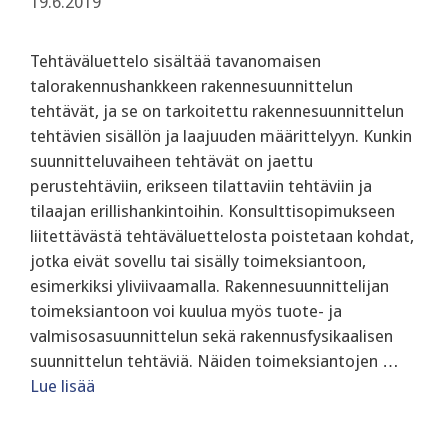
19.6.2019
Tehtäväluettelo sisältää tavanomaisen
talorakennushankkeen rakennesuunnittelun
tehtävät, ja se on tarkoitettu rakennesuunnittelun
tehtävien sisällön ja laajuuden määrittelyyn. Kunkin
suunnitteluvaiheen tehtävät on jaettu
perustehtäviin, erikseen tilattaviin tehtäviin ja
tilaajan erillishankintoihin. Konsulttisopimukseen
liitettävästä tehtäväluettelosta poistetaan kohdat,
jotka eivät sovellu tai sisälly toimeksiantoon,
esimerkiksi yliviivaamalla. Rakennesuunnittelijan
toimeksiantoon voi kuulua myös tuote- ja
valmisosasuunnittelun sekä rakennusfysikaalisen
suunnittelun tehtäviä. Näiden toimeksiantojen …
Lue lisää