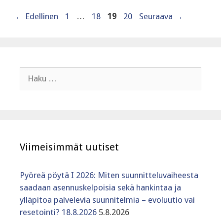
Sivu
Sivu
Sivu
Sivu
←
Edellinen
1
…
18
19
20
Seuraava
→
Haku:
Viimeisimmät uutiset
Pyöreä pöytä I 2026: Miten suunnitteluvaiheesta
saadaan asennuskelpoisia sekä hankintaa ja
ylläpitoa palvelevia suunnitelmia – evoluutio vai
resetointi? 18.8.2026
5.8.2026