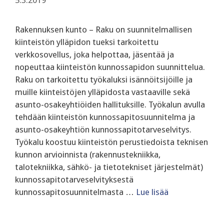
Rakennuksen kunto – Raku on suunnitelmallisen
kiinteistön ylläpidon tueksi tarkoitettu
verkkosovellus, joka helpottaa, jäsentää ja
nopeuttaa kiinteistön kunnossapidon suunnittelua.
Raku on tarkoitettu työkaluksi isännöitsijöille ja
muille kiinteistöjen ylläpidosta vastaaville sekä
asunto-osakeyhtiöiden hallituksille. Työkalun avulla
tehdään kiinteistön kunnossapitosuunnitelma ja
asunto-osakeyhtiön kunnossapitotarveselvitys.
Työkalu koostuu kiinteistön perustiedoista teknisen
kunnon arvioinnista (rakennustekniikka,
talotekniikka, sähkö- ja tietotekniset järjestelmät)
kunnossapitotarveselvityksestä
kunnossapitosuunnitelmasta …
Lue lisää