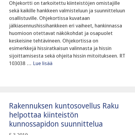
Ohjekortti on tarkoitettu kiinteistöjen omistajille
sekä kaikille hankkeen valmisteluun ja suunnitteluun
osallistuville. Ohjekortissa kuvataan
jälkiasennushissihankkeen eri vaiheet, hankinnassa
huomioon otettavat näkökohdat ja osapuolet
keskeisine tehtävineen. Ohjekortissa on
esimerkkejä hissiratkaisun valinnasta ja hissin
sijoittamisesta sekä ohjeita hissin mitoitukseen. RT
103038 …
Lue lisää
Rakennuksen kuntosovellus Raku
helpottaa kiinteistön
kunnossapidon suunnittelua
5.3.2019