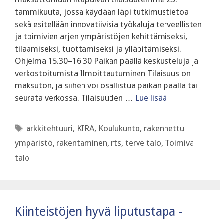
tammikuuta, jossa käydään läpi tutkimustietoa
sekä esitellään innovatiivisia työkaluja terveellisten
ja toimivien arjen ympäristöjen kehittämiseksi,
tilaamiseksi, tuottamiseksi ja ylläpitämiseksi.
Ohjelma 15.30–16.30 Paikan päällä keskusteluja ja
verkostoitumista Ilmoittautuminen Tilaisuus on
maksuton, ja siihen voi osallistua paikan päällä tai
seurata verkossa. Tilaisuuden …
Lue lisää
Avainsanat
arkkitehtuuri
,
KIRA
,
Koulukunto
,
rakennettu
ympäristö
,
rakentaminen
,
rts
,
terve talo
,
Toimiva
talo
Kiinteistöjen hyvä liputustapa -