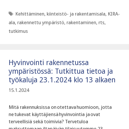
Avainsanat
Kehittäminen
,
kiinteistö- ja rakentamisala
,
KIRA-
ala
,
rakennettu ympäristö
,
rakentaminen
,
rts
,
tutkimus
Hyvinvointi rakennetussa
ympäristössä: Tutkittua tietoa ja
työkaluja 23.1.2024 klo 13 alkaen
15.1.2024
Mitä rakennuksissa on otettava huomioon, jotta
ne tukevat käyttäjiensä hyvinvointia ja ovat
terveellisiä sekä toimivia? Tervetuloa
maksuttomaan iltapäivän tilaisuutemme 23.