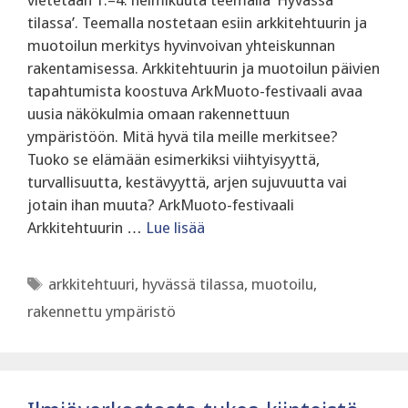
vietetään 1.–4. helmikuuta teemalla ‘Hyvässä
tilassa’. Teemalla nostetaan esiin arkkitehtuurin ja
muotoilun merkitys hyvinvoivan yhteiskunnan
rakentamisessa. Arkkitehtuurin ja muotoilun päivien
tapahtumista koostuva ArkMuoto-festivaali avaa
uusia näkökulmia omaan rakennettuun
ympäristöön. Mitä hyvä tila meille merkitsee?
Tuoko se elämään esimerkiksi viihtyisyyttä,
turvallisuutta, kestävyyttä, arjen sujuvuutta vai
jotain ihan muuta? ArkMuoto-festivaali
Arkkitehtuurin …
Lue lisää
Avainsanat
arkkitehtuuri
,
hyvässä tilassa
,
muotoilu
,
rakennettu ympäristö