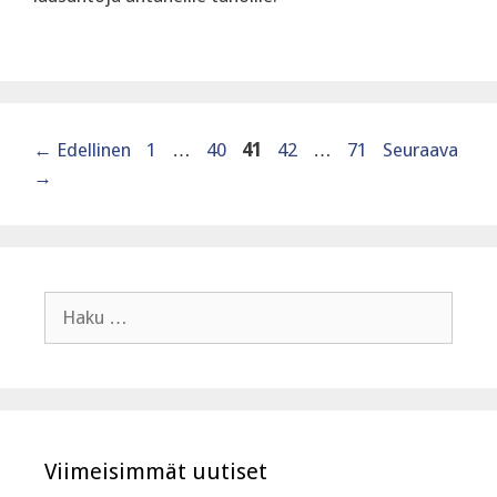
Sivu
Sivu
Sivu
Sivu
Sivu
←
Edellinen
1
…
40
41
42
…
71
Seuraava
→
Haku:
Viimeisimmät uutiset