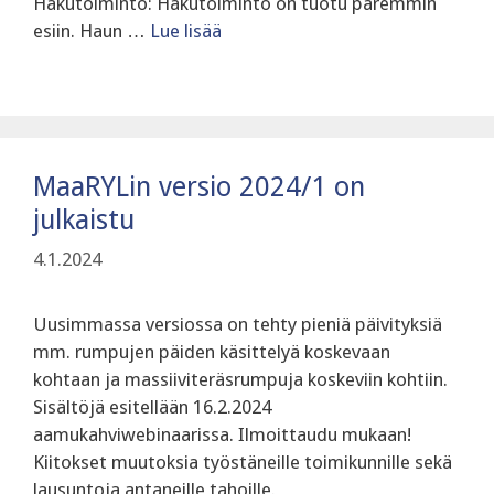
Hakutoiminto: Hakutoiminto on tuotu paremmin
esiin. Haun …
Lue lisää
MaaRYLin versio 2024/1 on
julkaistu
4.1.2024
Uusimmassa versiossa on tehty pieniä päivityksiä
mm. rumpujen päiden käsittelyä koskevaan
kohtaan ja massiiviteräsrumpuja koskeviin kohtiin.
Sisältöjä esitellään 16.2.2024
aamukahviwebinaarissa. Ilmoittaudu mukaan!
Kiitokset muutoksia työstäneille toimikunnille sekä
lausuntoja antaneille tahoille.