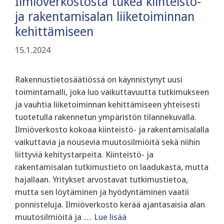
Ilmiöverkostosta tukea kiinteistö-
ja rakentamisalan liiketoiminnan
kehittämiseen
15.1.2024
Rakennustietosäätiössä on käynnistynyt uusi
toimintamalli, joka luo vaikuttavuutta tutkimukseen
ja vauhtia liiketoiminnan kehittämiseen yhteisesti
tuotetulla rakennetun ympäristön tilannekuvalla.
Ilmiöverkosto kokoaa kiinteistö- ja rakentamisalalla
vaikuttavia ja nousevia muutosilmiöitä sekä niihin
liittyviä kehitystarpeita. Kiinteistö- ja
rakentamisalan tutkimustieto on laadukasta, mutta
hajallaan. Yritykset arvostavat tutkimustietoa,
mutta sen löytäminen ja hyödyntäminen vaatii
ponnisteluja. Ilmiöverkosto kerää ajantasaisia alan
muutosilmiöitä ja …
Lue lisää