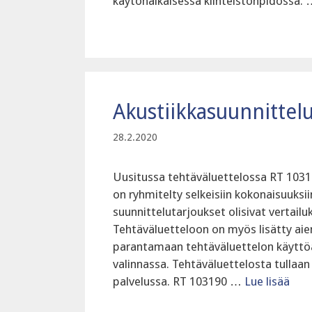
käytönaikaisessa kiinteistönpidossa.
Akustiikkasuunnittelu
28.2.2020
Uusitussa tehtäväluettelossa RT 1031
on ryhmitelty selkeisiin kokonaisuuksi
suunnittelutarjoukset olisivat vertail
Tehtäväluetteloon on myös lisätty ai
parantamaan tehtäväluettelon käyttöä
valinnassa. Tehtäväluettelosta tullaa
palvelussa. RT 103190 …
Lue lisää