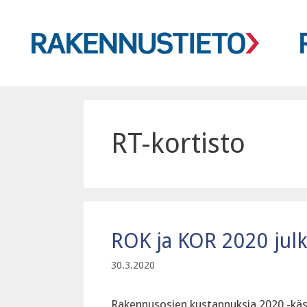
Siirry
sisältöön
RT-kortisto
ROK ja KOR 2020 julk
30.3.2020
Rakennusosien kustannuksia 2020 -käsikir