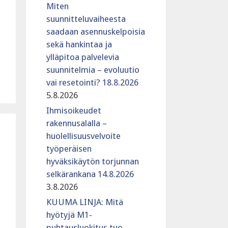
Miten
suunnitteluvaiheesta
saadaan asennuskelpoisia
sekä hankintaa ja
ylläpitoa palvelevia
suunnitelmia – evoluutio
vai resetointi? 18.8.2026
5.8.2026
Ihmisoikeudet
rakennusalalla –
huolellisuusvelvoite
työperäisen
hyväksikäytön torjunnan
selkärankana 14.8.2026
3.8.2026
KUUMA LINJA: Mitä
hyötyjä M1-
puhtausluokitus tuo