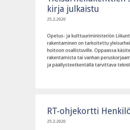
kirja julkaistu
25.2.2020
Opetus- ja kulttuuriministeriön Liikunt
rakentaminen on tarkoitettu yleisurheilu
hoitoon osallistuville. Oppaassa käsi
rakentamista tai vanhan peruskorjaam
ja päällysteetkentällä tarvittava tekni
RT-ohjekortti Henkilös
25.2.2020