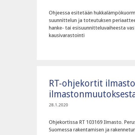
Ohjeessa esitetään hukkalämpökuormi
suunnittelun ja toteutuksen periaatte
hanke- tai esisuunnitteluvaiheesta va
kausivarastointi
RT-ohjekortit ilmasto
ilmastonmuutoksesta 
28.1.2020
Ohjekortissa RT 103169 Ilmasto. Perustie
Suomessa rakentamisen ja rakennetun 