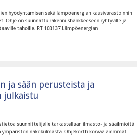
en hyödyntämisen sekä lämpöenergian kausivarastoinnin
et. Ohje on suunnattu rakennushankkeeseen ryhtyville ja
staaville tahoille. RT 103137 Lämpöenergian
n ja sään perusteista ja
julkaistu
toa suunnittelijalle tarkastellaan ilmasto- ja sääilmiöitä
ympäristön näkökulmasta. Ohjekortti korvaa aiemmat