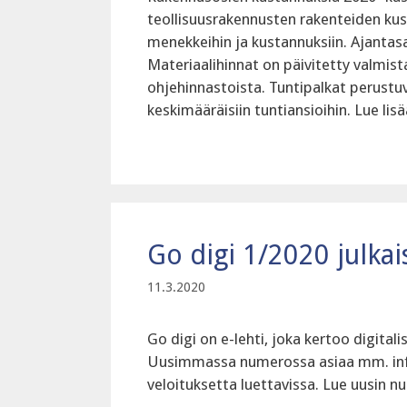
teollisuusrakennusten rakenteiden kust
menekkeihin ja kustannuksiin. Ajantas
Materiaalihinnat on päivitetty valmis
ohjehinnastoista. Tuntipalkat perustuv
keskimääräisiin tuntiansioihin. Lue l
Go digi 1/2020 julkai
11.3.2020
Go digi on e-lehti, joka kertoo digita
Uusimmassa numerossa asiaa mm. infra
veloituksetta luettavissa. Lue uusin n