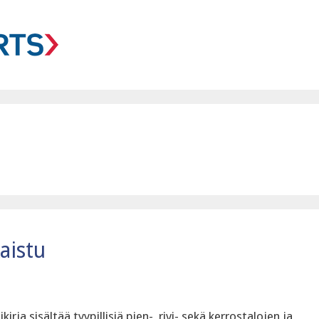
aistu
ja sisältää tyypillisiä pien-, rivi- sekä kerrostalojen ja