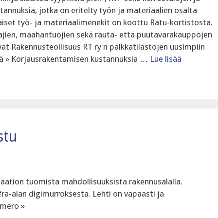
annuksia, jotka on eritelty työn ja materiaalien osalta
aiset työ- ja materiaalimenekit on koottu Ratu-kortistosta.
tajien, maahantuojien sekä rauta- että puutavarakauppojen
at Rakennusteollisuus RT ry:n palkkatilastojen uusimpiin
isää » Korjausrakentamisen kustannuksia …
Lue lisää
stu
lisaation tuomista mahdollisuuksista rakennusalalla.
-alan digimurroksesta. Lehti on vapaasti ja
umero »