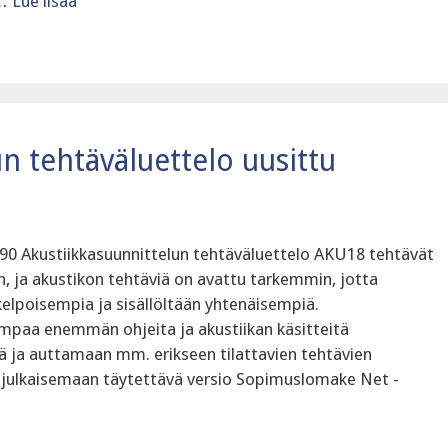
 …
Lue lisää
n tehtäväluettelo uusittu
90 Akustiikkasuunnittelun tehtäväluettelo AKU18 tehtävät
in, ja akustikon tehtäviä on avattu tarkemmin, jotta
ukelpoisempia ja sisällöltään yhtenäisempiä.
empaa enemmän ohjeita ja akustiikan käsitteitä
 ja auttamaan mm. erikseen tilattavien tehtävien
n julkaisemaan täytettävä versio Sopimuslomake Net -