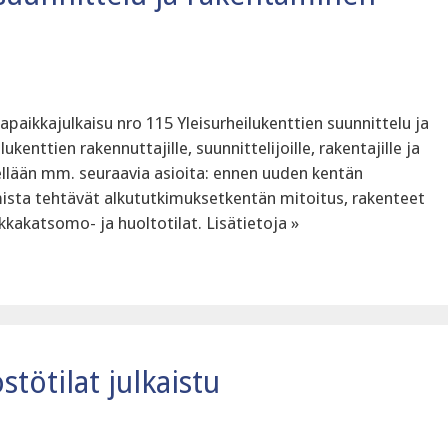
apaikkajulkaisu nro 115 Yleisurheilukenttien suunnittelu ja
kenttien rakennuttajille, suunnittelijoille, rakentajille ja
tellään mm. seuraavia asioita: ennen uuden kentän
ista tehtävät alkututkimuksetkentän mitoitus, rakenteet
ikkakatsomo- ja huoltotilat. Lisätietoja »
tötilat julkaistu