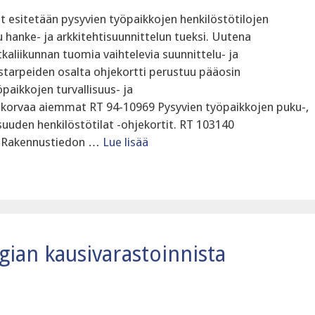
t esitetään pysyvien työpaikkojen henkilöstötilojen
u hanke- ja arkkitehtisuunnittelun tueksi. Uutena
kaliikunnan tuomia vaihtelevia suunnittelu- ja
starpeiden osalta ohjekortti perustuu pääosin
öpaikkojen turvallisuus- ja
i korvaa aiemmat RT 94-10969 Pysyvien työpaikkojen puku-,
isuuden henkilöstötilat -ohjekortit. RT 103140
ös Rakennustiedon …
Lue lisää
ian kausivarastoinnista