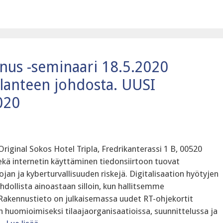
nnus -seminaari 18.5.2020
lanteen johdosta. UUSI
020
Original Sokos Hotel Tripla, Fredrikanterassi 1 B, 00520
ekä internetin käyttäminen tiedonsiirtoon tuovat
uojan ja kyberturvallisuuden riskejä. Digitalisaation hyötyjen
ollista ainoastaan silloin, kun hallitsemme
. Rakennustieto on julkaisemassa uudet RT-ohjekortit
n huomioimiseksi tilaajaorganisaatioissa, suunnittelussa ja