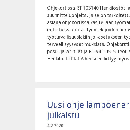
Ohjekortissa RT 103140 Henkilöstötila
suunnitteluohjeita, ja se on tarkoitett
asiana ohjekortissa käsitellään työmat
mitoitusvaateita. Työntekijöiden peru
työturvallisuuslakiin ja -asetukseen ty
terveellisyysvaatimuksista. Ohjekortt
pesu- ja wc-tilat ja RT 94-10515 Teoll
Henkilöstötilat Aiheeseen liittyy my
Uusi ohje lämpöenerg
julkaistu
4.2.2020