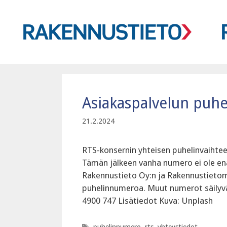
Siirry
sisältöön
Asiakaspalvelun puh
21.2.2024
RTS-konsernin yhteisen puhelinvaihtee
Tämän jälkeen vanha numero ei ole en
Rakennustieto Oy:n ja Rakennustietoma
puhelinnumeroa. Muut numerot säilyvä
4900 747 Lisätiedot Kuva: Unplash
Avainsanat