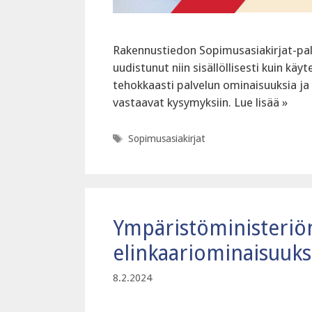
Rakennustiedon Sopimusasiakirjat-pal
uudistunut niin sisällöllisesti kuin k
tehokkaasti palvelun ominaisuuksia ja 
vastaavat kysymyksiin. Lue lisää »
Avainsanat
Sopimusasiakirjat
Ympäristöministeriön 
elinkaariominaisuuks
8.2.2024