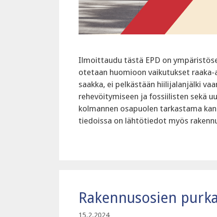
Ilmoittaudu tästä EPD on ympäristöselo
otetaan huomioon vaikutukset raaka-ai
saakka, ei pelkästään hiilijalanjälk
rehevöitymiseen ja fossiilisten sekä 
kolmannen osapuolen tarkastama kansa
tiedoissa on lähtötiedot myös rakennu
Rakennusosien purka
15.2.2024