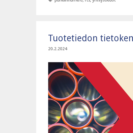
puhelinnumero
,
rts
,
yhteystiedot
Tuotetiedon tietoken
20.2.2024