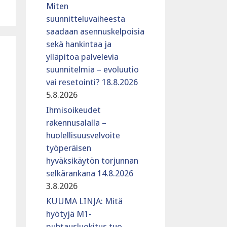
Miten
suunnitteluvaiheesta
saadaan asennuskelpoisia
sekä hankintaa ja
ylläpitoa palvelevia
suunnitelmia – evoluutio
vai resetointi? 18.8.2026
5.8.2026
Ihmisoikeudet
rakennusalalla –
huolellisuusvelvoite
työperäisen
hyväksikäytön torjunnan
selkärankana 14.8.2026
3.8.2026
KUUMA LINJA: Mitä
hyötyjä M1-
puhtausluokitus tuo