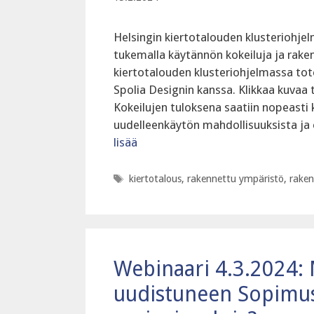
Helsingin kiertotalouden klusteriohje
tukemalla käytännön kokeiluja ja rake
kiertotalouden klusteriohjelmassa toteu
Spolia Designin kanssa. Klikkaa kuvaa t
Kokeilujen tuloksena saatiin nopeasti 
uudelleenkäytön mahdollisuuksista ja
lisää
Avainsanat
kiertotalous
,
rakennettu ympäristö
,
rake
Webinaari 4.3.2024:
uudistuneen Sopimusa