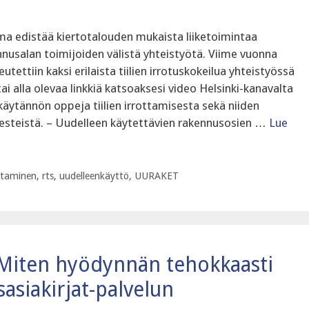
lma edistää kiertotalouden mukaista liiketoimintaa
nnusalan toimijoiden välistä yhteistyötä. Viime vuonna
tettiin kaksi erilaista tiilien irrotuskokeilua yhteistyössä
ai alla olevaa linkkiä katsoaksesi video Helsinki-kanavalta
käytännön oppeja tiilien irrottamisesta sekä niiden
 esteistä. – Uudelleen käytettävien rakennusosien …
Lue
ntaminen
,
rts
,
uudelleenkäyttö
,
UURAKET
 Miten hyödynnän tehokkaasti
siakirjat-palvelun