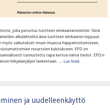
ste, joka perustuu tuotteen elinkaariarviointiin. Siinä
neiden alkulähteiltä aina tuotteen elinkaaren loppuun
i vaan myös vaikutukset muun muassa happamoitumiseen,
uusiutumattomien resurssien kulutukseen. EPD on
invälisesti tunnustettu tapa kertoa nämä tiedot. EPD:n
ksen hiilijalanjäljen laskentaan. …
Lue lisää
minen ja uudelleenkäyttö