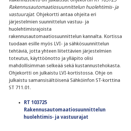
Rakennusautomaatiosuunnittelun huolehtimis- ja
vastuurajat
. Ohjekortti antaa ohjeita eri
järjestelmien suunnittelun vastuu- ja
huolehtimisrajoista
rakennusautomaatiosuunnittelun kannalta. Kortissa
tuodaan esille myös LVI- ja sähkösuunnittelun
tehtäviä, jotta yhteen liitettävien järjestelmien
toteutus, käyttöönotto ja ylläpito olisi
mahdollisimman selkeää sekä kustannustehokasta.
Ohjekortti on julkaistu LVI-kortistossa. Ohje on
julkaistu samansisältöisenä Sähköinfon ST-korttina
ST 711.01.
RT 103725
Rakennusautomaatiosuunnittelun
huolehtimis- ja vastuurajat