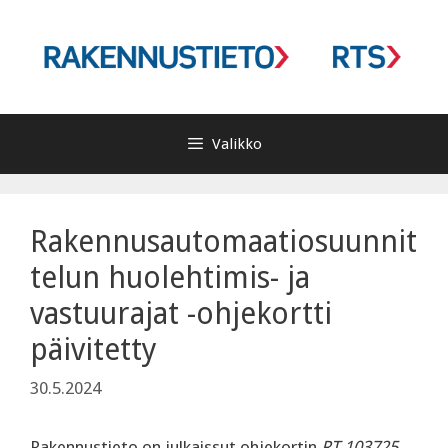
Siirry
sisältöön
Valikko
Rakennusautomaatiosuunnit
telun huolehtimis- ja
vastuurajat -ohjekortti
päivitetty
30.5.2024
Rakennustieto on julkaissut ohjekortin
RT 103725