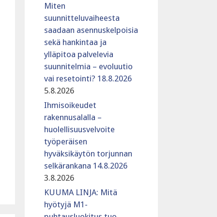
Miten
suunnitteluvaiheesta
saadaan asennuskelpoisia
sekä hankintaa ja
ylläpitoa palvelevia
suunnitelmia – evoluutio
vai resetointi? 18.8.2026
5.8.2026
Ihmisoikeudet
rakennusalalla –
huolellisuusvelvoite
työperäisen
hyväksikäytön torjunnan
selkärankana 14.8.2026
3.8.2026
KUUMA LINJA: Mitä
hyötyjä M1-
puhtausluokitus tuo