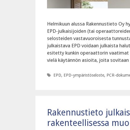
Helmikuun alussa Rakennustieto Oy hy
EPD-julkaisijoiden (tai operaattoreid
selosteiden vastavuoroisesta tunnust
julkaistava EPD voidaan julkaista hal
esitetty kunkin operaattorin vaatimat
vielä käytännön asioita, joita sovitaa
Avainsanat
EPD
,
EPD-ympäristöseloste
,
PCR-dokume
Rakennustieto julkai
rakenteellisessa mu