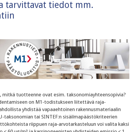
a tarvittavat tiedot mm.
tiin
tä, mitkä tuotteenne ovat esim. taksonomiayhteensopivia?
dentamiseen on M1-todistukseen liitettävä raja-
ahdollista yhdistää vapaaehtoinen rakennusmateriaalin
EU-taksonomian tai SINTEF:n sisäilmapäästökriteerien
tökohteista riippuen raja-arvotarkasteluun voi valita kaksi
o < 60 µg/m³ ja karsinogeenisten yhdisteiden emissio < 1