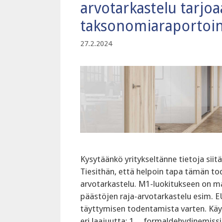
arvotarkastelu tarjoa
taksonomiaraportoin
27.2.2024
Kysytäänkö yritykseltänne tietoja sii
Tiesithän, että helpoin tapa tämän to
arvotarkastelu. M1-luokitukseen on m
päästöjen raja-arvotarkastelu esim. 
täyttymisen todentamista varten. Käyt
eri laajuutta: 1. formaldehydinemissi