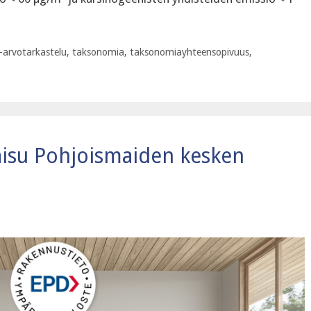
-arvotarkastelu
,
taksonomia
,
taksonomiayhteensopivuus
,
aisu Pohjoismaiden kesken