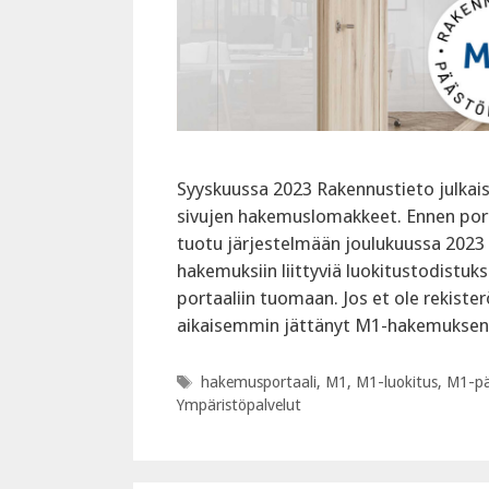
Syyskuussa 2023 Rakennustieto julkaisi
sivujen hakemuslomakkeet. Ennen port
tuotu järjestelmään joulukuussa 2023 n
hakemuksiin liittyviä luokitustodistuk
portaaliin tuomaan. Jos et ole rekiste
aikaisemmin jättänyt M1-hakemukse
Avainsanat
hakemusportaali
,
M1
,
M1-luokitus
,
M1-pä
Ympäristöpalvelut