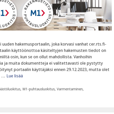
 uuden hakemusportaalin, joka korvasi vanhat cer.rts.fi-
aalin käyttöönottoa käsiteltyjen hakemusten tiedot on
iiltä osin, kun se on ollut mahdollista. Vanhoihin
sia ja muita dokumentteja ei valitettavasti ole pystytty
röitynyt portaalin käyttäjäksi ennen 29.12.2023, mutta olet
n …
Lue lisää
ästöluokitus
,
M1-puhtausluokitus
,
Varmentaminen
,