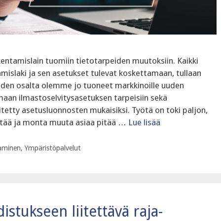
entamislain tuomiin tietotarpeiden muutoksiin. Kaikki
tamislaki ja sen asetukset tulevat koskettamaan, tullaan
den osalta olemme jo tuoneet markkinoille uuden
aan ilmastoselvitysasetuksen tarpeisiin sekä
itetty asetusluonnosten mukaisiksi. Työtä on toki paljon,
ittää ja monta muuta asiaa pitää …
Lue lisää
aminen
,
Ympäristöpalvelut
stukseen liitettävä raja-