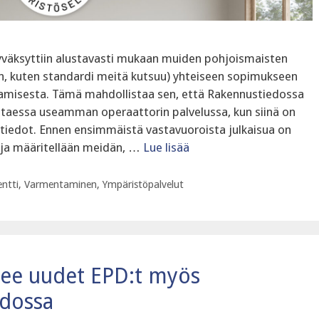
väksyttiin alustavasti mukaan muiden pohjoismaisten
en, kuten standardi meitä kutsuu) yhteiseen sopimukseen
amisesta. Tämä mahdollistaa sen, että Rakennustiedossa
uttaessa useamman operaattorin palvelussa, kun siinä on
 tiedot. Ennen ensimmäistä vastavuoroista julkaisua on
n ja määritellään meidän, …
Lue lisää
ntti
,
Varmentaminen
,
Ympäristöpalvelut
see uudet EPD:t myös
odossa