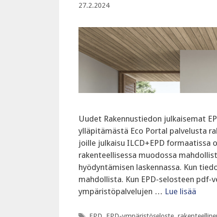
27.2.2024
Uudet Rakennustiedon julkaisemat EP
ylläpitämästä Eco Portal palvelusta 
joille julkaisu ILCD+EPD formaatissa
rakenteellisessa muodossa mahdollis
hyödyntämisen laskennassa. Kun tiedo
mahdollista. Kun EPD-selosteen pdf-v
ympäristöpalvelujen …
Lue lisää
Avainsanat
EPD
,
EPD-ympäristöseloste
,
rakenteellin