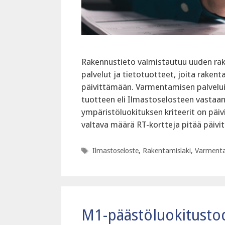
Rakennustieto valmistautuu uuden rak
palvelut ja tietotuotteet, joita raken
päivittämään. Varmentamisen palvelui
tuotteen eli Ilmastoselosteen vastaam
ympäristöluokituksen kriteerit on päiv
valtava määrä RT-kortteja pitää päiv
Avainsanat
Ilmastoseloste
,
Rakentamislaki
,
Varment
M1-päästöluokitustodi