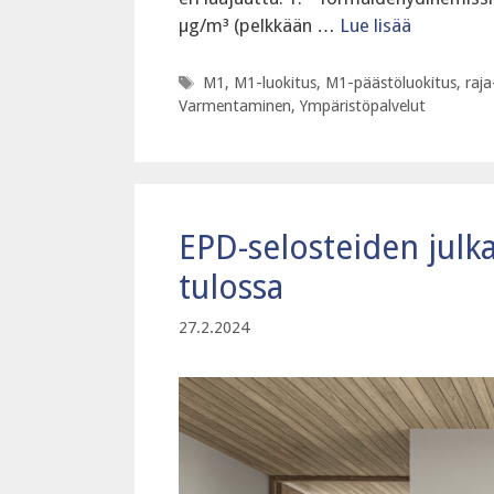
µg/m³ (pelkkään …
Lue lisää
Avainsanat
M1
,
M1-luokitus
,
M1-päästöluokitus
,
raja
Varmentaminen
,
Ympäristöpalvelut
EPD-selosteiden julk
tulossa
27.2.2024