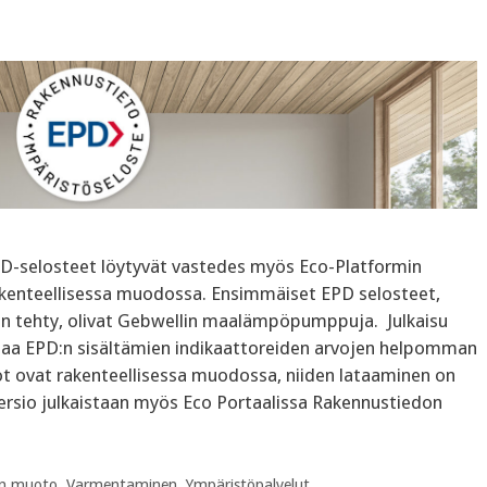
D-selosteet löytyvät vastedes myös Eco-Platformin
rakenteellisessa muodossa. Ensimmäiset EPD selosteet,
 on tehty, olivat Gebwellin maalämpöpumppuja. Julkaisu
taa EPD:n sisältämien indikaattoreiden arvojen helpomman
t ovat rakenteellisessa muodossa, niiden lataaminen on
ersio julkaistaan myös Eco Portaalissa Rakennustiedon
en muoto
,
Varmentaminen
,
Ympäristöpalvelut